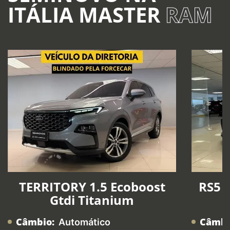
ITÁLIA MASTER
RAM
TERRITORY 1.5 Ecoboost
RS5 2
Gtdi Titanium
Câmbio:
Câmbi
Automático