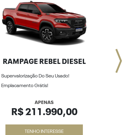
RAMPAGE REBEL DIESEL
RAMPA
Supervalorização Do Seu Usado!
Supervalo
Emplacamento Grátis!
Emplacam
APENAS
R$ 211.990,00
R$
TENHO INTERESSE