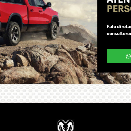
PERS
Fale diret
consultore