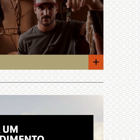
+
 UM
DIMENTO