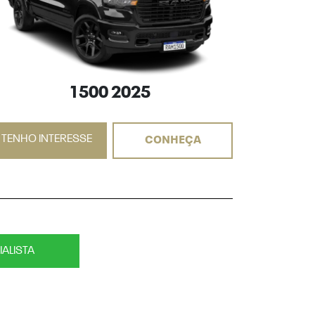
1500 2025
TENHO INTERESSE
TENHO I
CONHEÇA
ALISTA