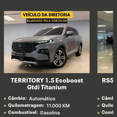
TERRITORY 1.5 Ecoboost
RS5 
Gtdi Titanium
Automático
Câmbio:
Câmbi
11.000 KM
Quilometragem:
Quilo
Gasolina
Combustível:
Combus