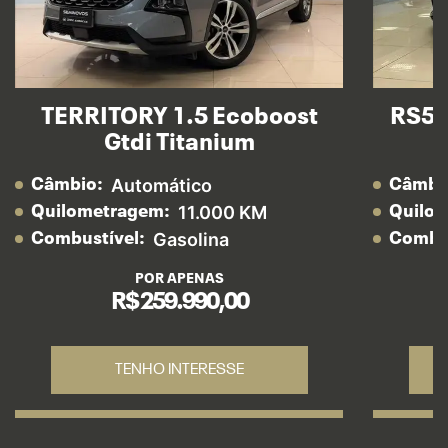
TERRITORY 1.5 Ecoboost
RS5 
Gtdi Titanium
Automático
Câmbio:
Câmbi
11.000 KM
Quilometragem:
Quilo
Gasolina
Combustível:
Combus
POR APENAS
R$ 259.990,00
TENHO INTERESSE