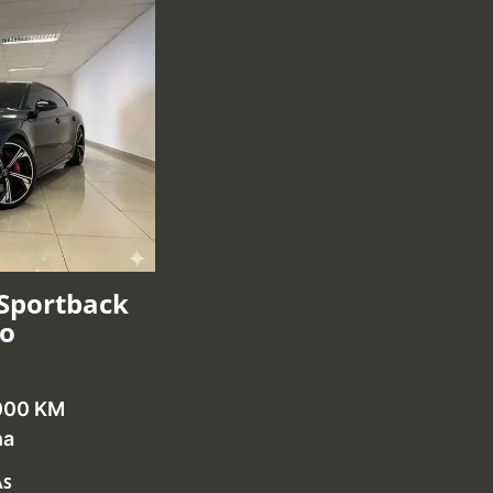
 Sportback
ro
000 KM
na
AS