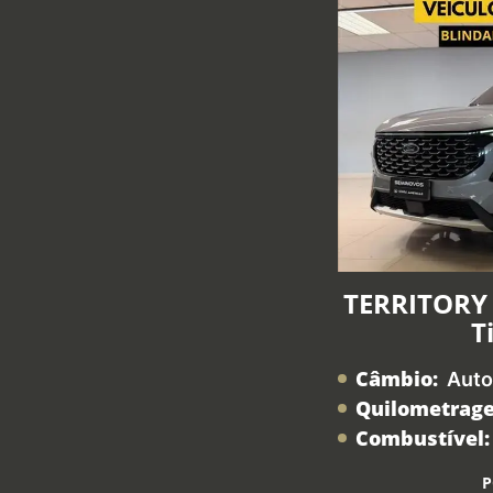
TERRITORY 
T
Câmbio:
Auto
Quilometrag
Combustível:
P