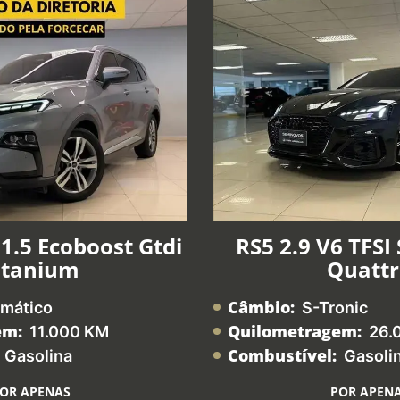
1.5 Ecoboost Gtdi
RS5 2.9 V6 TFSI
itanium
Quatt
Câmbio:
mático
S-Tronic
em:
Quilometragem:
11.000 KM
26.
Combustível:
Gasolina
Gasoli
OR APENAS
POR APEN