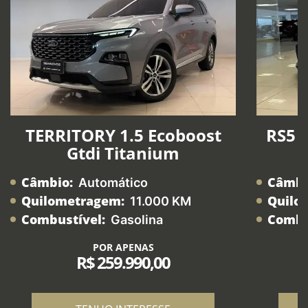
TERRITORY 1.5 Ecoboost
RS5 2
Gtdi Titanium
Câmbio:
Câmbi
Automático
Quilometragem:
Quilo
11.000 KM
Combustível:
Combu
Gasolina
POR APENAS
R$ 259.990,00