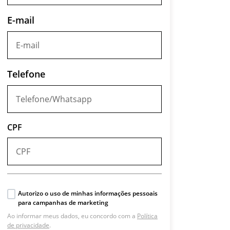
E-mail
Telefone
CPF
Autorizo o uso de minhas informações pessoais
para campanhas de marketing
Ao informar meus dados, eu concordo com a
Política
de privacidade
.