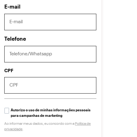
E-mail
Telefone
CPF
Autorizo o uso de minhas informações pessoais
para campanhas de marketing
Ao informar meus dados, eu concordo com a
Política de
privacidade
.