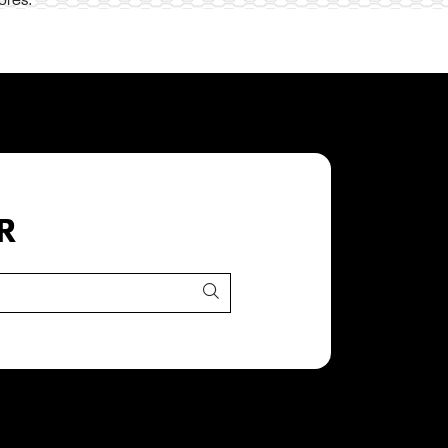
ores.
R