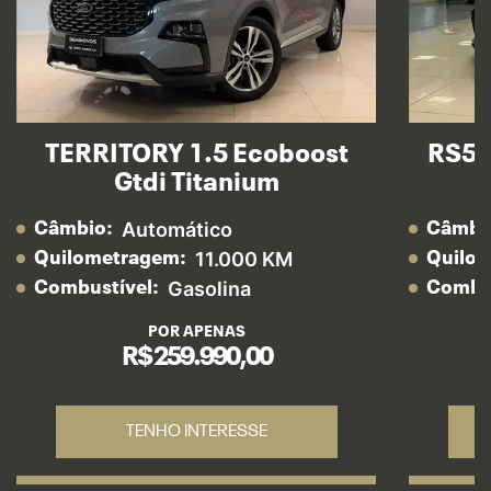
TERRITORY 1.5 Ecoboost
RS5 
Gtdi Titanium
Automático
Câmbio:
Câmbi
11.000 KM
Quilometragem:
Quilo
Gasolina
Combustível:
Combus
POR APENAS
R$ 259.990,00
TENHO INTERESSE