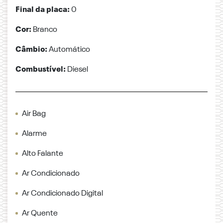
Final da placa:
0
Cor:
Branco
Câmbio:
Automático
Combustível:
Diesel
Air Bag
Alarme
Alto Falante
Ar Condicionado
Ar Condicionado Digital
Ar Quente