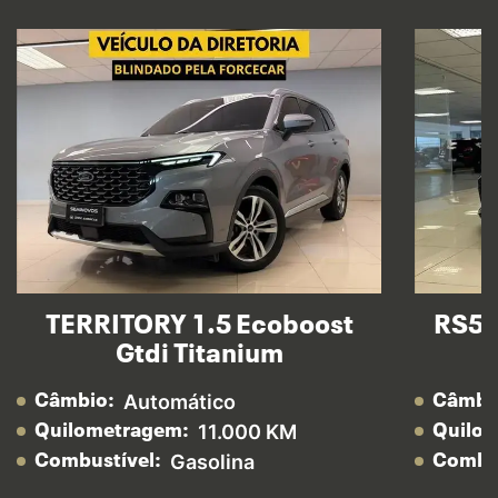
TERRITORY 1.5 Ecoboost
RS5 
Gtdi Titanium
Automático
Câmbio:
Câmbi
11.000 KM
Quilometragem:
Quilo
Gasolina
Combustível:
Combus