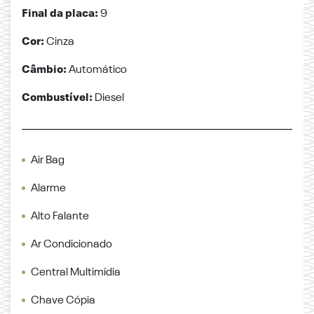
Final da placa:
9
Cor:
Cinza
Câmbio:
Automático
Combustível:
Diesel
Air Bag
Alarme
Alto Falante
Ar Condicionado
Central Multimídia
Chave Cópia