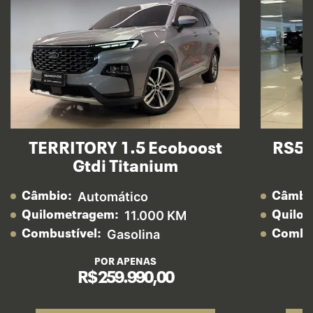
TERRITORY 1.5 Ecoboost
RS5 
Gtdi Titanium
Automático
Câmbio:
Câmbi
11.000 KM
Quilometragem:
Quilo
Gasolina
Combustível:
Combus
POR APENAS
R$ 259.990,00