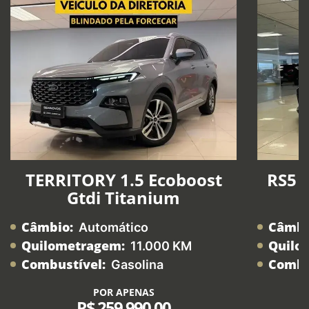
TERRITORY 1.5 Ecoboost
RS5 2
Gtdi Titanium
Câmbio:
Câmbi
Automático
Quilometragem:
Quilo
11.000 KM
Combustível:
Combu
Gasolina
POR APENAS
R$ 259.990,00