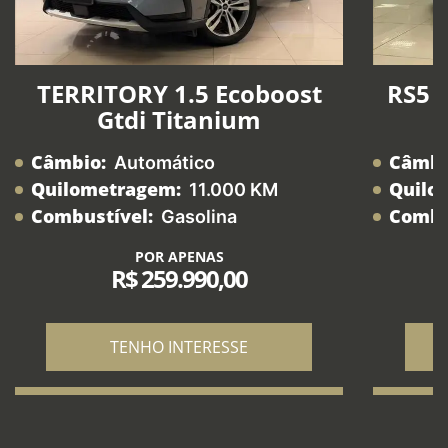
TERRITORY 1.5 Ecoboost
RS5 2
Gtdi Titanium
Câmbio:
Câmbi
Automático
Quilometragem:
Quilo
11.000 KM
Combustível:
Combu
Gasolina
POR APENAS
R$ 259.990,00
TENHO INTERESSE