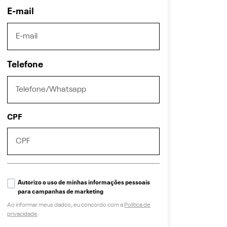
E-mail
Telefone
CPF
Autorizo o uso de minhas informações pessoais
para campanhas de marketing
Ao informar meus dados, eu concordo com a
Política de
privacidade
.