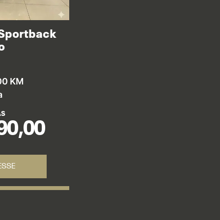
 Sportback
o
00 KM
a
AS
90,00
ESSE