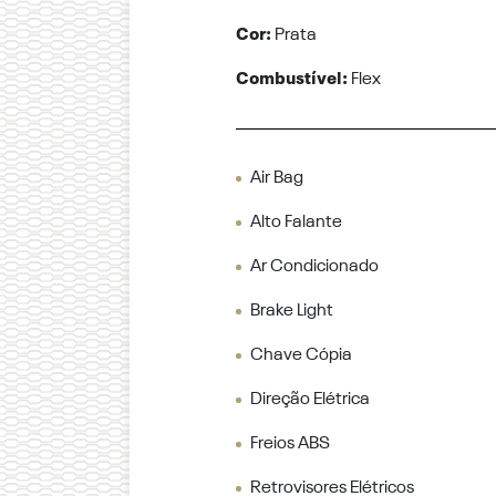
Cor:
Prata
Combustível:
Flex
Air Bag
Alto Falante
Ar Condicionado
Brake Light
Chave Cópia
Direção Elétrica
Freios ABS
Retrovisores Elétricos