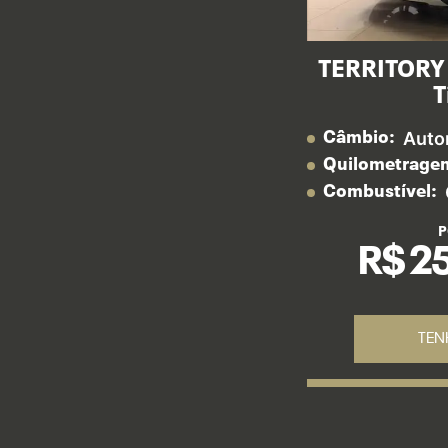
TERRITORY 
T
Auto
Câmbio:
Quilometrage
Combustível:
P
R$ 2
TEN