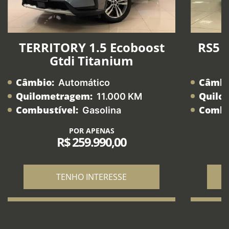
TERRITORY 1.5 Ecoboost
RS5 2
Gtdi Titanium
Câmbio:
Câmbi
Automático
Quilometragem:
Quilo
11.000 KM
Combustível:
Combu
Gasolina
POR APENAS
R$ 259.990,00
TENHO INTERESSE