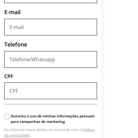
E-mail
Telefone
CPF
Autorizo o uso de minhas informações pessoais
para campanhas de marketing
Ao informar meus dados, eu concordo com a
Política
de privacidade
.