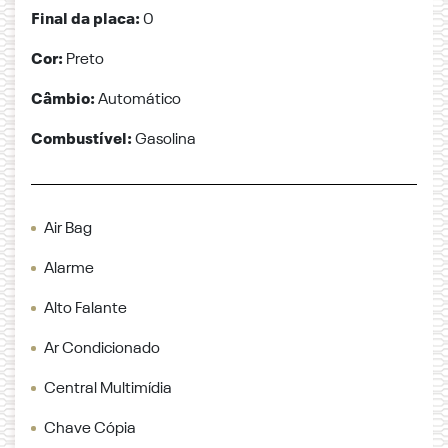
Final da placa:
0
Cor:
Preto
Câmbio:
Automático
Combustível:
Gasolina
Air Bag
Alarme
Alto Falante
Ar Condicionado
Central Multimídia
Chave Cópia