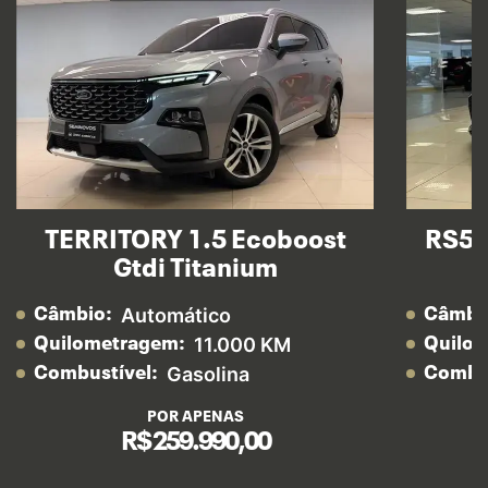
TERRITORY 1.5 Ecoboost
RS5 
Gtdi Titanium
Automático
Câmbio:
Câmbi
11.000 KM
Quilometragem:
Quilo
Gasolina
Combustível:
Combus
POR APENAS
R$ 259.990,00