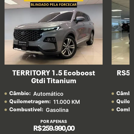
TERRITORY 1.5 Ecoboost
RS5 
Gtdi Titanium
Automático
Câmbio:
Câmbi
11.000 KM
Quilometragem:
Quilo
Gasolina
Combustível:
Combus
POR APENAS
R$ 259.990,00