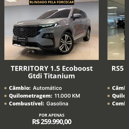
TERRITORY 1.5 Ecoboost
RS5 2
Gtdi Titanium
Câmbio:
Câmbi
Automático
Quilometragem:
Quilo
11.000 KM
Combustível:
Combu
Gasolina
POR APENAS
R$ 259.990,00