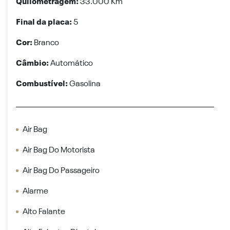
Quilometragem:
33.000 Km
Final da placa:
5
Cor:
Branco
Câmbio:
Automático
Combustível:
Gasolina
Air Bag
Air Bag Do Motorista
Air Bag Do Passageiro
Alarme
Alto Falante