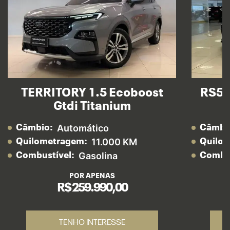
TERRITORY 1.5 Ecoboost
RS5 
Gtdi Titanium
Automático
Câmbio:
Câmbi
11.000 KM
Quilometragem:
Quilo
Gasolina
Combustível:
Combus
POR APENAS
R$ 259.990,00
TENHO INTERESSE