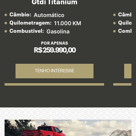
Gtdi Titanium
Automático
Câmbio:
Câmbi
11.000 KM
Quilometragem:
Quilo
Gasolina
Combustível:
Combus
POR APENAS
R$ 259.990,00
TENHO INTERESSE