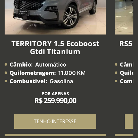
TERRITORY 1.5 Ecoboost
RS5 2
Gtdi Titanium
Câmbio:
Câmbi
Automático
Quilometragem:
Quilo
11.000 KM
Combustível:
Combu
Gasolina
POR APENAS
R$ 259.990,00
TENHO INTERESSE