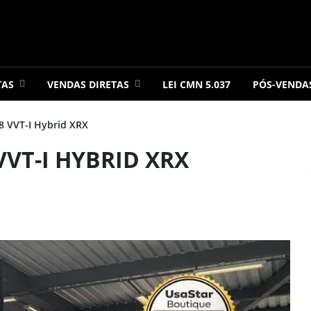
TAS
VENDAS DIRETAS
LEI CMN 5.037
PÓS-VENDA
 VVT-I Hybrid XRX
VVT-I HYBRID XRX