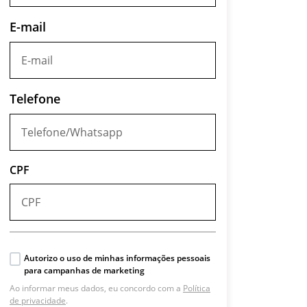
E-mail
Telefone
CPF
Autorizo o uso de minhas informações pessoais
para campanhas de marketing
Ao informar meus dados, eu concordo com a
Política
de privacidade
.