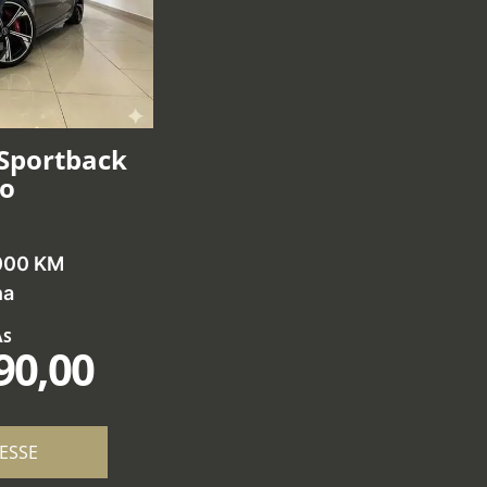
 Sportback
ro
000 KM
na
AS
90,00
ESSE