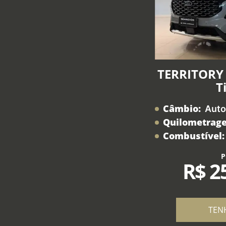
TERRITORY 
T
Câmbio:
Auto
Quilometrag
Combustível:
P
R$ 2
TEN