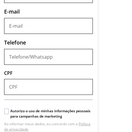
E-mail
Telefone
CPF
Autorizo o uso de minhas informações pessoais
para campanhas de marketing
Ao informar meus dados, eu concordo com a
Política
de privacidade
.