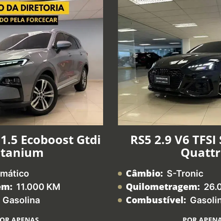
1.5 Ecoboost Gtdi
RS5 2.9 V6 TFSI
itanium
Quatt
Câmbio:
mático
S-Tronic
em:
Quilometragem:
11.000 KM
26.
Combustível:
Gasolina
Gasoli
OR APENAS
POR APEN