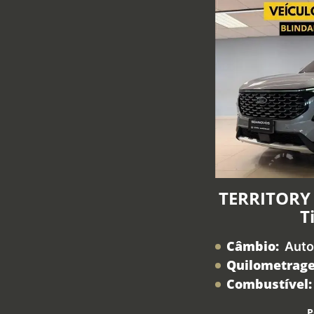
TERRITORY 
T
Câmbio:
Auto
Quilometrag
Combustível:
P