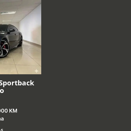
 Sportback
ro
000 KM
na
AS