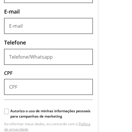
E-mail
Telefone
CPF
Autorizo o uso de minhas informações pessoais
para campanhas de marketing
Ao informar meus dados, eu concordo com a
Política
de privacidade
.