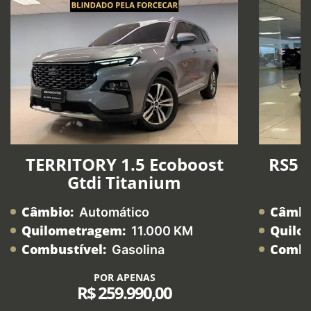
TERRITORY 1.5 Ecoboost
RS5 2
Gtdi Titanium
Câmbio:
Câmbi
Automático
Quilometragem:
Quilo
11.000 KM
Combustível:
Combu
Gasolina
POR APENAS
R$ 259.990,00