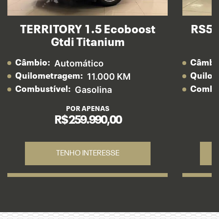
TERRITORY 1.5 Ecoboost
RS5 
Gtdi Titanium
Automático
Câmbio:
Câmbi
11.000 KM
Quilometragem:
Quilo
Gasolina
Combustível:
Combus
POR APENAS
R$ 259.990,00
TENHO INTERESSE