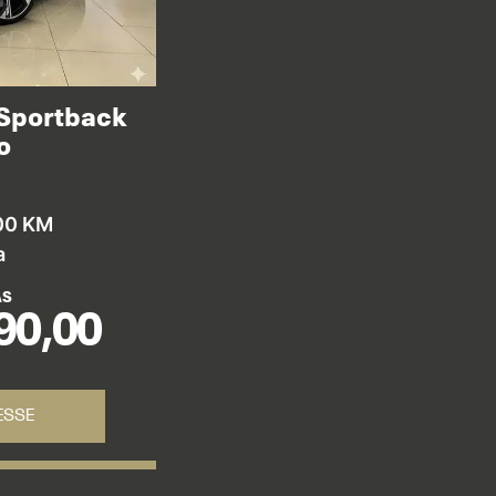
 Sportback
o
00 KM
a
AS
90,00
ESSE