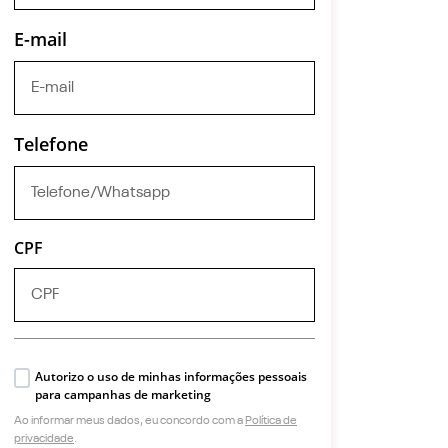
E-mail
Telefone
CPF
Autorizo o uso de minhas informações pessoais
para campanhas de marketing
Ao informar meus dados, eu concordo com a
Política de
privacidade
.