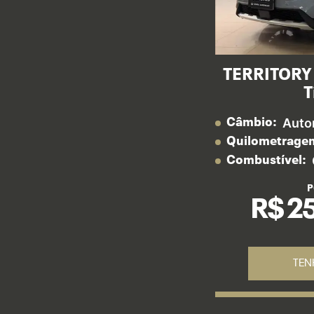
TERRITORY 
T
Auto
Câmbio:
Quilometrage
Combustível:
P
R$ 2
TEN