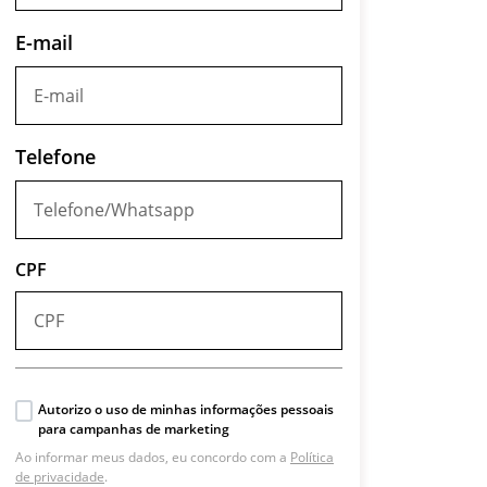
E-mail
Telefone
CPF
Autorizo o uso de minhas informações pessoais
para campanhas de marketing
Ao informar meus dados, eu concordo com a
Política
de privacidade
.