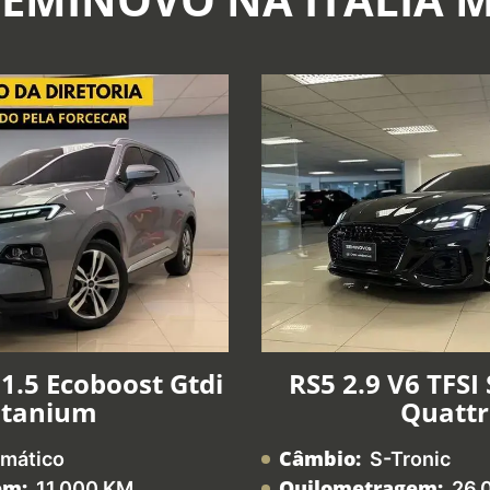
1.5 Ecoboost Gtdi
RS5 2.9 V6 TFSI
itanium
Quatt
Câmbio:
mático
S-Tronic
em:
Quilometragem:
11.000 KM
26.