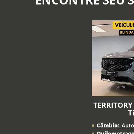
TERRITORY 
T
Câmbio:
Auto
Quilometrag