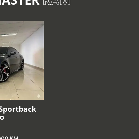
 Sportback
ro
000 KM