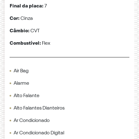
Final da placa:
7
Cor:
Cinza
Câmbio:
CVT
Combustível:
Flex
Air Bag
Alarme
Alto Falante
Alto Falantes Dianteiros
Ar Condicionado
Ar Condicionado Digital