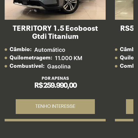
TERRITORY 1.5 Ecoboost
RS5 
Gtdi Titanium
Automático
Câmbio:
Câmbi
11.000 KM
Quilometragem:
Quilo
Gasolina
Combustível:
Combus
POR APENAS
R$ 259.990,00
TENHO INTERESSE