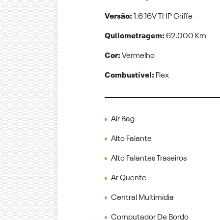
Versão:
1.6 16V THP Griffe
Quilometragem:
62.000 Km
Cor:
Vermelho
Combustível:
Flex
Air Bag
Alto Falante
Alto Falantes Traseiros
Ar Quente
Central Multimídia
Computador De Bordo