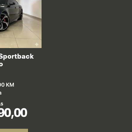
 Sportback
o
00 KM
a
AS
90,00