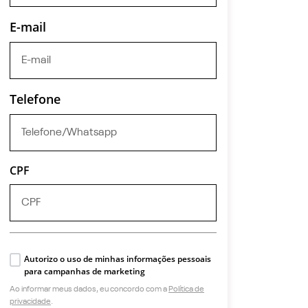
E-mail
Telefone
CPF
Autorizo o uso de minhas informações pessoais
para campanhas de marketing
Ao informar meus dados, eu concordo com a
Política de
privacidade
.